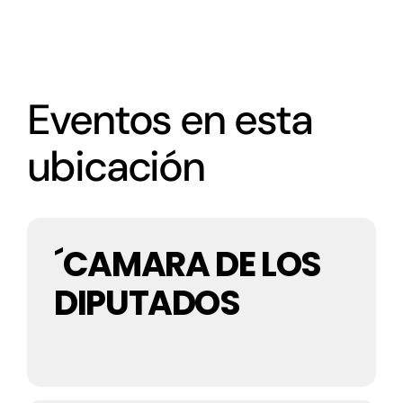
Actualidad
Eventos en esta
Contacto
ubicación
´CAMARA DE LOS
DIPUTADOS