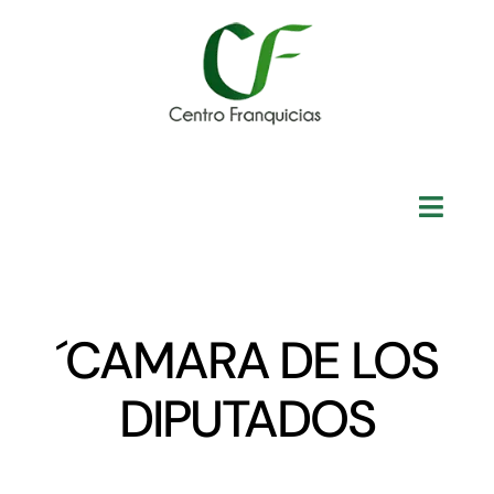
Skip
to
content
Toggl
Navig
Inicio
´CAMARA DE LOS
Conócenos
DIPUTADOS
Franquicias
Recursos